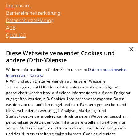
Impressum
Barrierefreiheitserklärung
Datenschutzerklärung
AGB
QUALICO
×
Unsere Bereiche
Diese Webseite verwendet Cookies und
andere (Dritt-)Dienste
Privatkunden
Gewerbekunden
Weitere Informationen finden Sie in unseren:
Datenschutzhinweise
Karriere
Impressum ·
Kontakt
Wir und auch Dritte verwenden auf unserer Webseite
Unternehmen
Technologien, mit Hilfe derer Informationen auf dem Endgerät
Kontakt
gespeichert werden bzw. auf solche Informationen auf dem Endgerät
zugegriffen werden, z.B. Cookies. Ihre personenbezogenen Daten
werden von uns und den eingebundenen Partnern gespeichert und
für verschiedene Zwecke, ggf. Analyse-, Marketing- und
Statistikzwecke verarbeitet, damit wir unseren Webseitenbesuchern
personalisierte Anzeigen oder Inhalte bereitstellen, Funktionen für
soziale Medien anbieten und Informationen über deren Interessen
und das Nutzerverhalten erhalten können. Cookies, die nicht