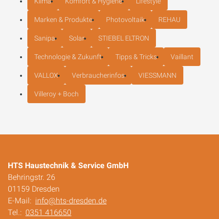
Klima
Komfort & Hygiene
Lifestyle
Marken & Produkte
Photovoltaik
REHAU
Sanipa
Solar
STIEBEL ELTRON
Technologie & Zukunft
Tipps & Tricks
Vaillant
VALLOX
Verbraucherinfos
VIESSMANN
Villeroy + Boch
HTS Haustechnik & Service GmbH
Behringstr. 26
01159 Dresden
E-Mail:
info@hts-dresden.de
Tel.:
0351 416650