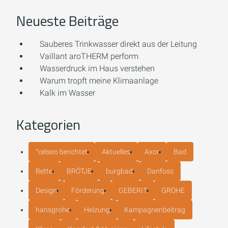
Neueste Beiträge
Sauberes Trinkwasser direkt aus der Leitung
Vaillant aroTHERM perform
Wasserdruck im Haus verstehen
Warum tropft meine Klimaanlage
Kalk im Wasser
Kategorien
°celseo berichtet
Aktuelles
Axor
Bad
Bette
BRÖTJE
burgbad
Danfoss
Design
Förderung
GEBERIT
GROHE
hansgrohe
Heizung
Kampagnenbeitrag