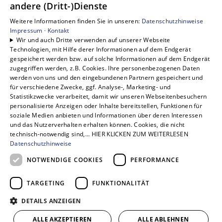
andere (Dritt-)Dienste
Privatkunden
Gewerbekunden
Weitere Informationen finden Sie in unseren:
Datenschutzhinweise
Karriere
Impressum ·
Kontakt
Wir und auch Dritte verwenden auf unserer Webseite
Unternehmen
Technologien, mit Hilfe derer Informationen auf dem Endgerät
Kontakt
gespeichert werden bzw. auf solche Informationen auf dem Endgerät
zugegriffen werden, z.B. Cookies. Ihre personenbezogenen Daten
werden von uns und den eingebundenen Partnern gespeichert und
für verschiedene Zwecke, ggf. Analyse-, Marketing- und
Statistikzwecke verarbeitet, damit wir unseren Webseitenbesuchern
personalisierte Anzeigen oder Inhalte bereitstellen, Funktionen für
soziale Medien anbieten und Informationen über deren Interessen
und das Nutzerverhalten erhalten können. Cookies, die nicht
technisch-notwendig sind,... HIER KLICKEN ZUM WEITERLESEN
Datenschutzhinweise
NOTWENDIGE COOKIES
PERFORMANCE
TARGETING
FUNKTIONALITÄT
DETAILS ANZEIGEN
ALLE AKZEPTIEREN
ALLE ABLEHNEN