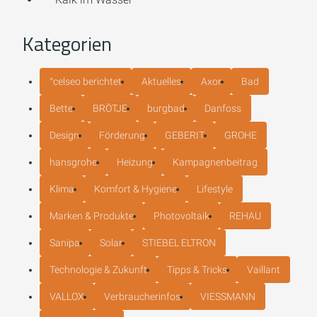
Kategorien
°celseo berichtet
Aktuelles
Axor
Bad
Bette
BRÖTJE
burgbad
Danfoss
Design
Förderung
GEBERIT
GROHE
hansgrohe
Heizung
Kampagnenbeitrag
Klima
Komfort & Hygiene
Lifestyle
Marken & Produkte
Photovoltaik
REHAU
Sanipa
Solar
STIEBEL ELTRON
Technologie & Zukunft
Tipps & Tricks
Vaillant
VALLOX
Verbraucherinfos
VIESSMANN