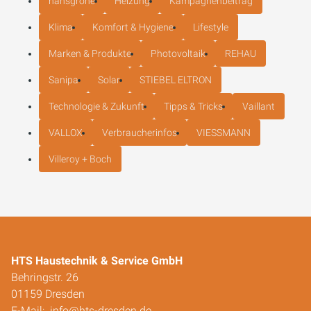
hansgrohe
Heizung
Kampagnenbeitrag
Klima
Komfort & Hygiene
Lifestyle
Marken & Produkte
Photovoltaik
REHAU
Sanipa
Solar
STIEBEL ELTRON
Technologie & Zukunft
Tipps & Tricks
Vaillant
VALLOX
Verbraucherinfos
VIESSMANN
Villeroy + Boch
HTS Haustechnik & Service GmbH
Behringstr. 26
01159 Dresden
E-Mail:
info@hts-dresden.de