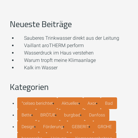
Neueste Beiträge
Sauberes Trinkwasser direkt aus der Leitung
Vaillant aroTHERM perform
Wasserdruck im Haus verstehen
Warum tropft meine Klimaanlage
Kalk im Wasser
Kategorien
°celseo berichtet
Aktuelles
Axor
Bad
Bette
BRÖTJE
burgbad
Danfoss
Design
Förderung
GEBERIT
GROHE