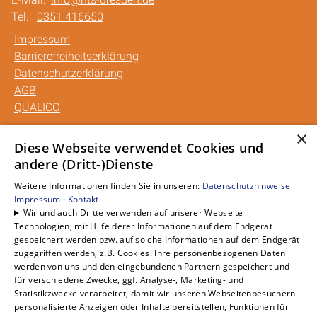
Tel.:
0351 416650
Impressum
Barrierefreiheitserklärung
Datenschutzerklärung
AGB
QUALICO
×
Unsere Bereiche
Diese Webseite verwendet Cookies und
andere (Dritt-)Dienste
Privatkunden
Gewerbekunden
Weitere Informationen finden Sie in unseren:
Datenschutzhinweise
Karriere
Impressum ·
Kontakt
Wir und auch Dritte verwenden auf unserer Webseite
Unternehmen
Technologien, mit Hilfe derer Informationen auf dem Endgerät
Kontakt
gespeichert werden bzw. auf solche Informationen auf dem Endgerät
zugegriffen werden, z.B. Cookies. Ihre personenbezogenen Daten
werden von uns und den eingebundenen Partnern gespeichert und
für verschiedene Zwecke, ggf. Analyse-, Marketing- und
Statistikzwecke verarbeitet, damit wir unseren Webseitenbesuchern
personalisierte Anzeigen oder Inhalte bereitstellen, Funktionen für