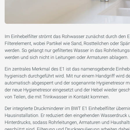
Im Einhebelfilter strömt das Rohwasser zunächst durch den
Filterelement, wobei Partikel wie Sand, Rostteilchen oder Sp
werden. So gelangt nur gefiltertes Wasser in das Rohrleitun
werden und sich nicht in Leitungen oder Armaturen ablagern.
Ein zentrales Merkmal des E1 ist das namensgebende Einhebe
hygienisch durchgeführt wird. Mit nur einem Handgriff wird 
automatisch abgesperrt und der sogenannte Hygienetresor m
der neue Hygienetresor eingesetzt und der Hebel wieder ges
von Teilen, die mit Trinkwasser in Kontakt kommen.
Der integrierte Druckminderer im BWT E1 Einhebelfilter überni
Hausinstallation. Er reduziert den eingehenden Wasserdruck 
Hinterdrucks, sodass Rohrleitungen, Armaturen und Hausha
geschützt sind. Filterung und Druckregulierung arbeiten dab