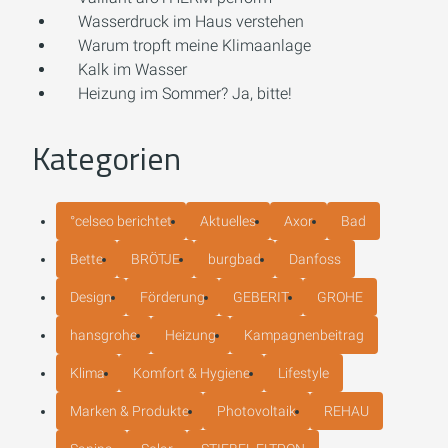
Wasserdruck im Haus verstehen
Warum tropft meine Klimaanlage
Kalk im Wasser
Heizung im Sommer? Ja, bitte!
Kategorien
°celseo berichtet
Aktuelles
Axor
Bad
Bette
BRÖTJE
burgbad
Danfoss
Design
Förderung
GEBERIT
GROHE
hansgrohe
Heizung
Kampagnenbeitrag
Klima
Komfort & Hygiene
Lifestyle
Marken & Produkte
Photovoltaik
REHAU