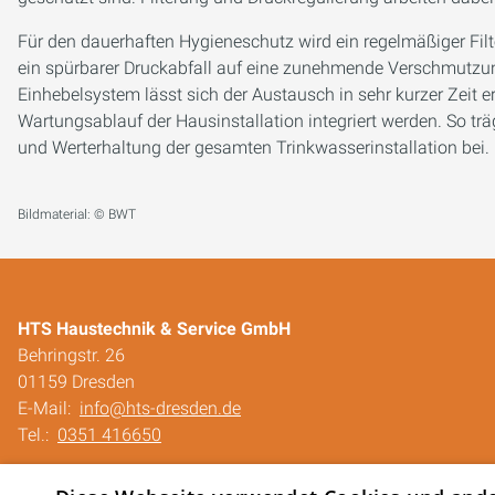
Für den dauerhaften Hygieneschutz wird ein regelmäßiger Filt
ein spürbarer Druckabfall auf eine zunehmende Verschmutzun
Einhebelsystem lässt sich der Austausch in sehr kurzer Zeit 
Wartungsablauf der Hausinstallation integriert werden. So trägt
und Werterhaltung der gesamten Trinkwasserinstallation bei.
Bildmaterial: © BWT
HTS Haustechnik & Service GmbH
Behringstr. 26
01159 Dresden
E-Mail:
info@hts-dresden.de
Tel.:
0351 416650
Impressum