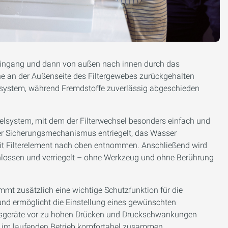
 Eingang und dann von außen nach innen durch das
äne an der Außenseite des Filtergewebes zurückgehalten
gssystem, während Fremdstoffe zuverlässig abgeschieden
lsystem, mit dem der Filterwechsel besonders einfach und
der Sicherungsmechanismus entriegelt, das Wasser
it Filterelement nach oben entnommen. Anschließend wird
chlossen und verriegelt – ohne Werkzeug und ohne Berührung
mmt zusätzlich eine wichtige Schutzfunktion für die
und ermöglicht die Einstellung eines gewünschten
ltsgeräte vor zu hohen Drücken und Druckschwankungen
ei im laufenden Betrieb komfortabel zusammen.