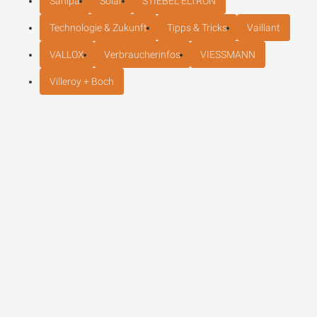
Sanipa
Solar
STIEBEL ELTRON
Technologie & Zukunft
Tipps & Tricks
Vaillant
VALLOX
Verbraucherinfos
VIESSMANN
Villeroy + Boch