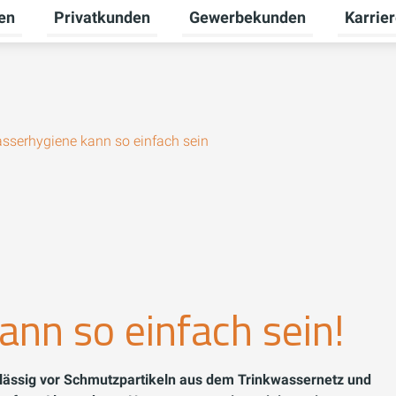
en
Privatkunden
Gewerbekunden
Karrie
Untermenü für Erneuerbare Energien umschalten
Untermenü für Privatkunden u
Untermen
sserhygiene kann so einfach sein
nn so einfach sein!
erlässig vor Schmutzpartikeln aus dem Trinkwassernetz und