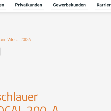
en
Privatkunden
Gewerbekunden
Karrie
Untermenü für Erneuerbare Energien umschalten
Untermenü für Privatkunden u
Untermen
ann Vitocal 200-A
schlauer
OCAL 200-A