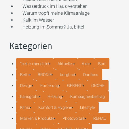
Wasserdruck im Haus verstehen
Warum tropft meine Klimaanlage
Kalk im Wasser
Heizung im Sommer? Ja, bitte!
Kategorien
°celseo berichtet
Aktuelles
Axor
Bad
Bette
BRÖTJE
burgbad
Danfoss
Design
Förderung
GEBERIT
GROHE
hansgrohe
Heizung
Kampagnenbeitrag
Klima
Komfort & Hygiene
Lifestyle
Marken & Produkte
Photovoltaik
REHAU