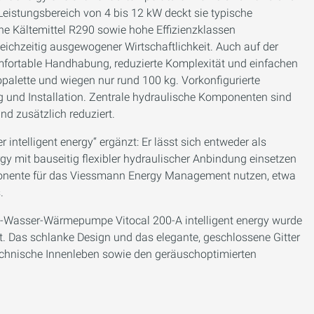
Leistungsbereich von 4 bis 12 kW deckt sie typische
e Kältemittel R290 sowie hohe Effizienzklassen
leichzeitig ausgewogener Wirtschaftlichkeit. Auch auf der
komfortable Handhabung, reduzierte Komplexität und einfachen
palette und wiegen nur rund 100 kg. Vorkonfigurierte
g und Installation. Zentrale hydraulische Komponenten sind
nd zusätzlich reduziert.
 intelligent energy“ ergänzt: Er lässt sich entweder als
y mit bauseitig flexibler hydraulischer Anbindung einsetzen
nente für das Viessmann Energy Management nutzen, etwa
.
uft-Wasser-Wärmepumpe Vitocal 200-A intelligent energy wurde
 Das schlanke Design und das elegante, geschlossene Gitter
technische Innenleben sowie den geräuschoptimierten