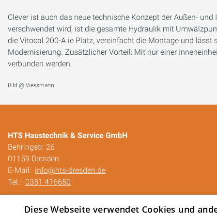
Clever ist auch das neue technische Konzept der Außen- und 
verschwendet wird, ist die gesamte Hydraulik mit Umwälzpump
die Vitocal 200-A ie Platz, vereinfacht die Montage und lässt s
Modernisierung. Zusätzlicher Vorteil: Mit nur einer Innenein
verbunden werden.
Bild @ Viessmann
HTS Haustechnik & Service GmbH
Behringstr. 26
01159 Dresden
E-Mail:
info@hts-dresden.de
Tel.:
0351 416650
Impressum
Diese Webseite verwendet Cookies und ander
Barrierefreiheitserklärung