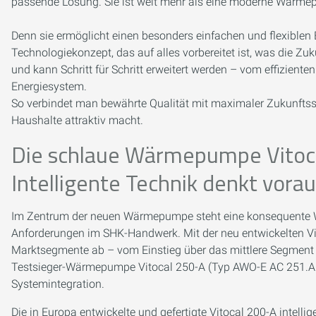
passende Lösung. Sie ist weit mehr als eine moderne Wärmep
Denn sie ermöglicht einen besonders einfachen und flexiblen 
Technologiekonzept, das auf alles vorbereitet ist, was die Zuk
und kann Schritt für Schritt erweitert werden – vom effizient
Energiesystem.
So verbindet man bewährte Qualität mit maximaler Zukunftssic
Haushalte attraktiv macht.
Die schlaue Wärmepumpe Vitoca
Intelligente Technik denkt vorau
Im Zentrum der neuen Wärmepumpe steht eine konsequente W
Anforderungen im SHK-Handwerk. Mit der neu entwickelten Vit
Marktsegmente ab – vom Einstieg über das mittlere Segment 
Testsieger-Wärmepumpe Vitocal 250-A (Typ AWO-E AC 251.A1
Systemintegration.
Die in Europa entwickelte und gefertigte Vitocal 200-A intelli