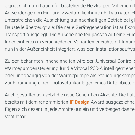
eignet sich damit auch für bestehende Heizkörper. Mit einem 
Anwendungen im Ein- und Zweifamilienhaus ab. Das natürlich
unterstreichen die Ausrichtung auf nachhaltigen Betrieb bei g
Baustelle überzeugt sie: Die neue Gerätegeneration ist auf 
Transport ausgelegt. Die Außeneinheiten passen auf eine Euro
Inneneinheiten in verschiedenen Varianten erleichtern Planun
nun in der Außeneinheit integriert, was den Installationsaufwa
Zu den bekannten Inneneinheiten wird der „Universal Controller
Wärmepumpensteuerung für die Vitocal 200-A intelligent energ
oder unabhängig von der Wärmepumpe als Steuerungskompo
zur Einbindung einer Photovoltaikanlagen eines Drittanbieters
Auch gestalterisch setzt die neue Generation Akzente: Die L
bereits mit dem renommierten
iF Design
Award ausgezeichnet.
fügen sich dezent in jede Architektur ein und verbergen das 
Ventilator.