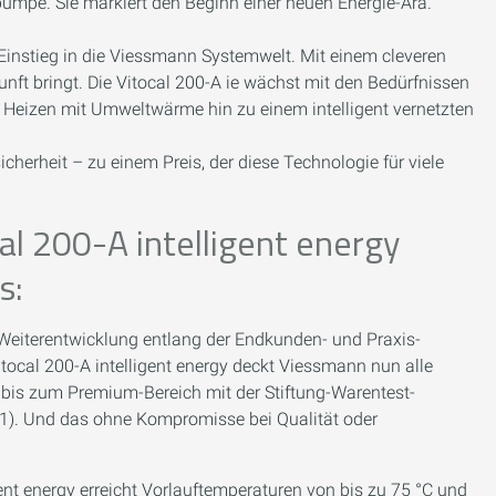
umpe. Sie markiert den Beginn einer neuen Energie-Ära.
Einstieg in die Viessmann Systemwelt. Mit einem cleveren
unft bringt. Die Vitocal 200-A ie wächst mit den Bedürfnissen
en Heizen mit Umweltwärme hin zu einem intelligent vernetzten
herheit – zu einem Preis, der diese Technologie für viele
l 200-A intelligent energy
s:
eiterentwicklung entlang der Endkunden- und Praxis-
ocal 200-A intelligent energy deckt Viessmann nun alle
bis zum Premium-Bereich mit der Stiftung-Warentest-
). Und das ohne Kompromisse bei Qualität oder
gent energy erreicht Vorlauftemperaturen von bis zu 75 °C und