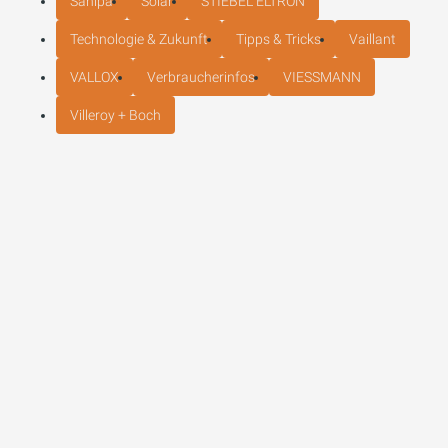
Sanipa
Solar
STIEBEL ELTRON
Technologie & Zukunft
Tipps & Tricks
Vaillant
VALLOX
Verbraucherinfos
VIESSMANN
Villeroy + Boch