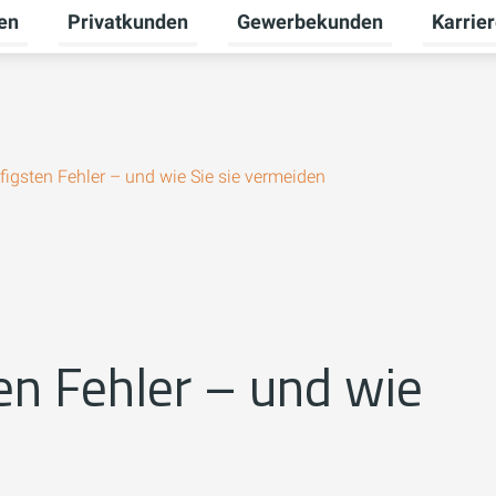
en
Privatkunden
Gewerbekunden
Karrie
Untermenü für Erneuerbare Energien umschalten
Untermenü für Privatkunden u
Untermen
figsten Fehler – und wie Sie sie vermeiden
en Fehler – und wie