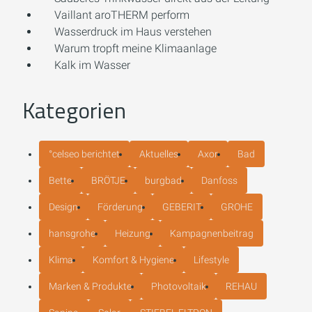
Vaillant aroTHERM perform
Wasserdruck im Haus verstehen
Warum tropft meine Klimaanlage
Kalk im Wasser
Kategorien
°celseo berichtet
Aktuelles
Axor
Bad
Bette
BRÖTJE
burgbad
Danfoss
Design
Förderung
GEBERIT
GROHE
hansgrohe
Heizung
Kampagnenbeitrag
Klima
Komfort & Hygiene
Lifestyle
Marken & Produkte
Photovoltaik
REHAU