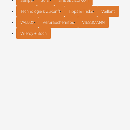
Sanipa
Solar
STIEBEL ELTRON
Technologie & Zukunft
Tipps & Tricks
Vaillant
VALLOX
Verbraucherinfos
VIESSMANN
Villeroy + Boch