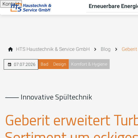
Kontakt
Erneuerbare Energi
HTS Haustechnik & Service GmbH
Blog
Geberit
Bad
Design
Komfort & Hygiene
07.07.2026
⸺ Innovative Spültechnik
Geberit erweitert Tu
Sortiment um eckiges