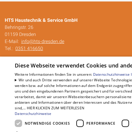
HTS Haustechnik & Service GmbH
Behringstr. 26
01159 Dresden
E-Mail:
info@hts-dresden.de
Tel.:
0351 416650
Impressum
Diese Webseite verwendet Cookies und ander
Barrierefreiheitserklärung
Datenschutzerklärung
Weitere Informationen finden Sie in unseren:
Datenschutzhinweise
Wir und auch Dritte verwenden auf unserer Webseite Technologien
AGB
werden bzw. auf solche Informationen auf dem Endgerät zugegriffe
QUALICO
uns und den eingebundenen Partnern gespeichert und für verschiede
verarbeitet, damit wir unseren Webseitenbesuchern personalisierte 
anbieten und Informationen über deren Interessen und das Nutzerve
sind,... HIER KLICKEN ZUM WEITERLESEN
Datenschutzhinweise
NOTWENDIGE COOKIES
PERFORMANCE