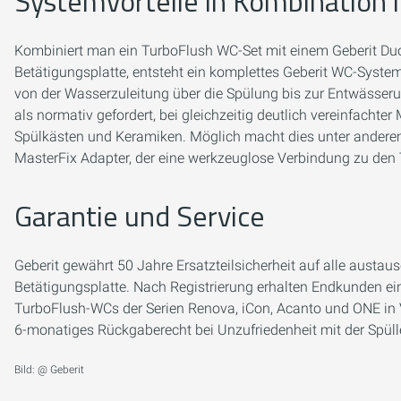
Systemvorteile in Kombination
Kombiniert man ein TurboFlush WC-Set mit einem Geberit Duof
Betätigungsplatte, entsteht ein komplettes Geberit WC-Syst
von der Wasserzuleitung über die Spülung bis zur Entwässer
als normativ gefordert, bei gleichzeitig deutlich vereinfacht
Spülkästen und Keramiken. Möglich macht dies unter andere
MasterFix Adapter, der eine werkzeuglose Verbindung zu den
Garantie und Service
Geberit gewährt 50 Jahre Ersatzteilsicherheit auf alle aust
Betätigungsplatte. Nach Registrierung erhalten Endkunden ei
TurboFlush-WCs der Serien Renova, iCon, Acanto und ONE in 
6-monatiges Rückgaberecht bei Unzufriedenheit mit der Spüll
Bild: @ Geberit