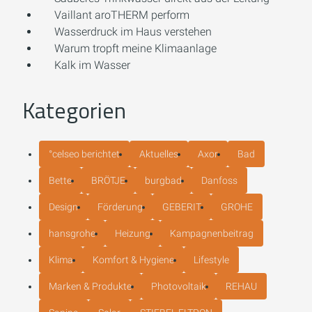
Vaillant aroTHERM perform
Wasserdruck im Haus verstehen
Warum tropft meine Klimaanlage
Kalk im Wasser
Kategorien
°celseo berichtet
Aktuelles
Axor
Bad
Bette
BRÖTJE
burgbad
Danfoss
Design
Förderung
GEBERIT
GROHE
hansgrohe
Heizung
Kampagnenbeitrag
Klima
Komfort & Hygiene
Lifestyle
Marken & Produkte
Photovoltaik
REHAU