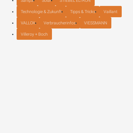
Sanipa
Solar
STIEBEL ELTRON
Technologie & Zukunft
Tipps & Tricks
Vaillant
VALLOX
Verbraucherinfos
VIESSMANN
Villeroy + Boch