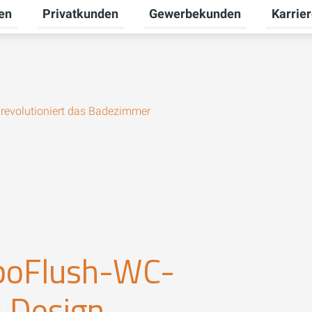
en
Privatkunden
Gewerbekunden
Karrie
Untermenü für Erneuerbare Energien umschalten
Untermenü für Privatkunden u
Untermen
 revolutioniert das Badezimmer
rboFlush-WC-
 Design