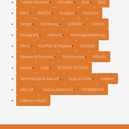
°celseo berichtet
Aktuelles
Axor
Bad
Bette
BRÖTJE
burgbad
Danfoss
Design
Förderung
GEBERIT
GROHE
hansgrohe
Heizung
Kampagnenbeitrag
Klima
Komfort & Hygiene
Lifestyle
Marken & Produkte
Photovoltaik
REHAU
Sanipa
Solar
STIEBEL ELTRON
Technologie & Zukunft
Tipps & Tricks
Vaillant
VALLOX
Verbraucherinfos
VIESSMANN
Villeroy + Boch