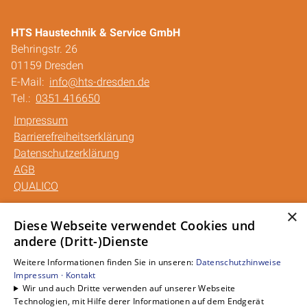
HTS Haustechnik & Service GmbH
Behringstr. 26
01159 Dresden
E-Mail:
info@hts-dresden.de
Tel.:
0351 416650
Impressum
Barrierefreiheitserklärung
Datenschutzerklärung
AGB
QUALICO
×
Unsere Bereiche
Diese Webseite verwendet Cookies und
andere (Dritt-)Dienste
Privatkunden
Gewerbekunden
Weitere Informationen finden Sie in unseren:
Datenschutzhinweise
Karriere
Impressum ·
Kontakt
Wir und auch Dritte verwenden auf unserer Webseite
Unternehmen
Technologien, mit Hilfe derer Informationen auf dem Endgerät
Kontakt